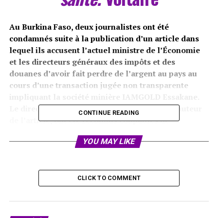
Au Burkina Faso, deux journalistes ont été
condamnés suite à la publication d’un article dans
lequel ils accusent l’actuel ministre de l’Économie
et les directeurs généraux des impôts et des
douanes d’avoir fait perdre de l’argent au pays au
cours d’une transaction jugée non transparente
impliquant la société minière IAMGOLD Essakane.
Le directeur de publication et le journaliste, auteur
CONTINUE READING
de l’article, ont été reconnus coupables de
« diffamation » et « complicité de diffamation ». Ils
YOU MAY LIKE
écopent chacun d’une amende de un million de
francs CFA assortie de sursis.
Dans un article paru dans le journal d’investigation
Le
CLICK TO COMMENT
Reporter
au mois de juin 2023, le journaliste accuse les
directeurs généraux des douanes et des imports, et le
ministre de l’Économie d’avoir fait perdre des dizaines