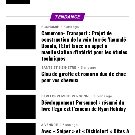
TENDANCE
ECONOMIE
5 ans ago
Cameroun- Transport : Projet de
construction de la voie ferrée Yaoundé-
Douala, l’Etat lance un appel à
manifestation d’intérêt pour les études
techniques
SANTÉ ET BIEN-ÊTRE
3 ans ago
Clou de girofle et romarin duo de choc
pour vos cheveux
DÉVELOPPEMENT PERSONNEL
5 ans ago
Développement Personnel : résumé du
livre l’ego est l’ennemi de Ryan Holiday
A VENDRE
3 ans ago
Avec « Sniper » et « Dichlofort » Dites A
Dieu aux cafards, aux insectes (3000F
CFA)
ECONOMIE
5 ans ago
Sénégal-Mine : la société d’exploration